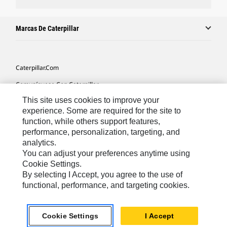
Marcas De Caterpillar
Caterpillar.com
Comuníquese Con Caterpillar
This site uses cookies to improve your
Mis Preferencias De Marketing
experience. Some are required for the site to
Mapa Del Sitio
function, while others support features,
performance, personalization, targeting, and
Cookie Settings
analytics.
Avisos Legales
You can adjust your preferences anytime using
Cookie Settings.
Privacidad
By selecting I Accept, you agree to the use of
functional, performance, and targeting cookies.
Latin America -
© 2026 Caterpillar. Todos los derechos
Español
reservados.
Cookie Settings
I Accept