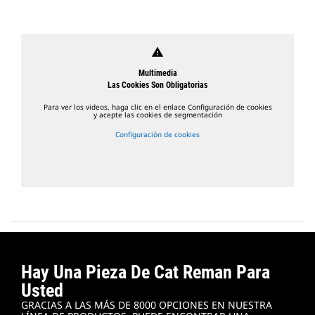
warning
Multimedia
Las Cookies Son Obligatorias
Para ver los videos, haga clic en el enlace Configuración de cookies
y acepte las cookies de segmentación
Configuración de cookies
Hay Una Pieza De Cat Reman Para
Usted
GRACIAS A LAS MÁS DE 8000 OPCIONES EN NUESTRA