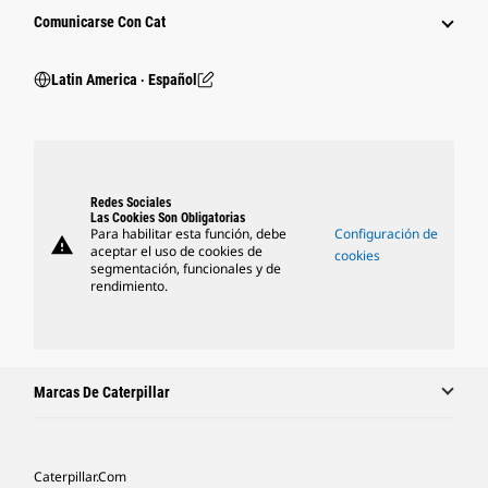
Comunicarse Con Cat
Latin America ‧ Español
Redes Sociales
Las Cookies Son Obligatorias
Para habilitar esta función, debe
Configuración de
warning
aceptar el uso de cookies de
cookies
segmentación, funcionales y de
rendimiento.
Marcas De Caterpillar
Caterpillar.com