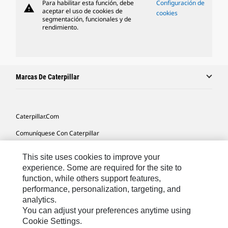
Para habilitar esta función, debe
Configuración de
warning
aceptar el uso de cookies de
cookies
segmentación, funcionales y de
rendimiento.
Marcas De Caterpillar
Caterpillar.com
Comuníquese Con Caterpillar
Mis Preferencias De Marketing
This site uses cookies to improve your
Mapa Del Sitio
experience. Some are required for the site to
function, while others support features,
Cookie Settings
performance, personalization, targeting, and
analytics.
Avisos Legales
You can adjust your preferences anytime using
Privacidad
Cookie Settings.