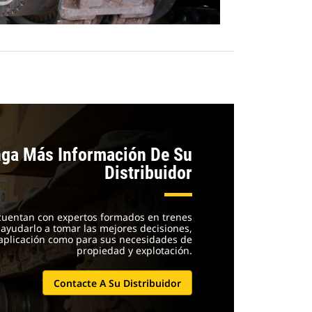
ga Más Información De Su
Distribuidor
 cuentan con expertos formados en trenes
ayudarlo a tomar las mejores decisiones,
 aplicación como para sus necesidades de
propiedad y explotación.
Contacte A Su Distribuidor