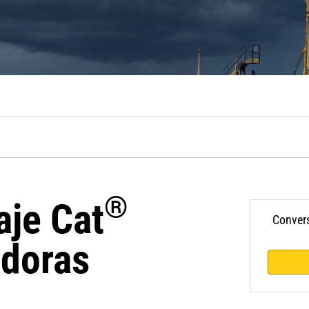
®
aje Cat
Convers
adoras