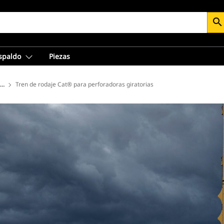
search
espaldo
Piezas
a la construcción
Tren de rodaje Cat® para perforadoras giratorias