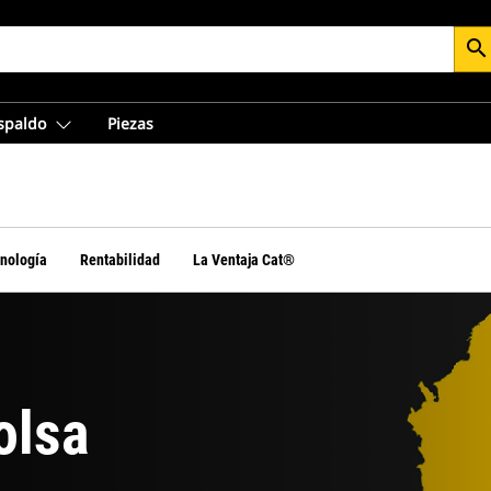
search
espaldo
Piezas
nología
Rentabilidad
La Ventaja Cat®
olsa