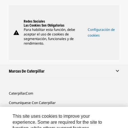
Redes Sociales
Las Cookies Son Obligatorias
Para habilitar esta función, debe
Configuración de
warning
aceptar el uso de cookies de
cookies
segmentación, funcionales y de
rendimiento.
Marcas De Caterpillar
Caterpillar.com
Comuníquese Con Caterpillar
Mis Preferencias De Marketing
This site uses cookies to improve your
Mapa Del Sitio
experience. Some are required for the site to