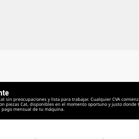
nte
 sin preocupaciones y lista para trabajar. Cualquier CVA comienz
on piezas Cat, disponibles en el momento oportuno y justo donde 
el pago mensual de tu máquina.