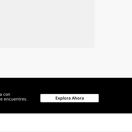
a con
Explora Ahora
te encuentres.