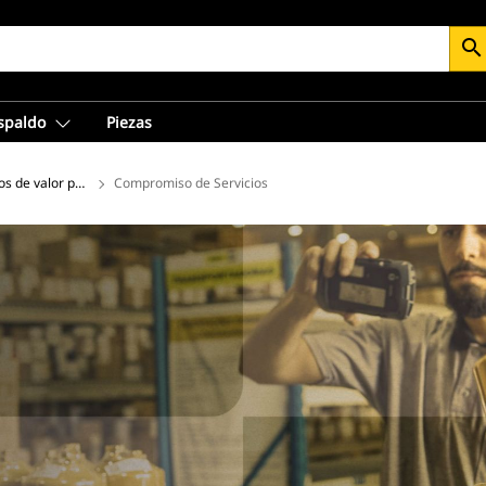
search
espaldo
Piezas
sada
s de valor para el cliente
Compromiso de Servicios