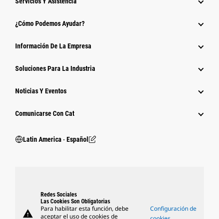
Servicios Y Asistencia
¿Cómo Podemos Ayudar?
Información De La Empresa
Soluciones Para La Industria
Noticias Y Eventos
Comunicarse Con Cat
Latin America ‧ Español
Redes Sociales
Las Cookies Son Obligatorias
Para habilitar esta función, debe
Configuración de
warning
aceptar el uso de cookies de
cookies