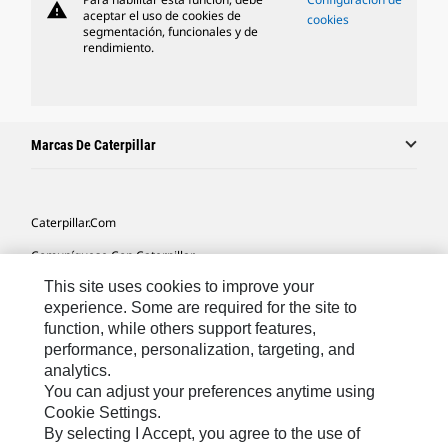
warning
aceptar el uso de cookies de
cookies
segmentación, funcionales y de
rendimiento.
Marcas De Caterpillar
Caterpillar.com
Comuníquese Con Caterpillar
This site uses cookies to improve your
Mis Preferencias De Marketing
experience. Some are required for the site to
Mapa Del Sitio
function, while others support features,
performance, personalization, targeting, and
Cookie Settings
analytics.
Avisos Legales
You can adjust your preferences anytime using
Cookie Settings.
Privacidad
By selecting I Accept, you agree to the use of