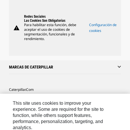
Redes Sociales
Las Cookies Son Obligatorias
Para habilitar esta función, debe
Configuración de
warning
aceptar el uso de cookies de
cookies
segmentación, funcionales y de
rendimiento.
MARCAS DE CATERPILLAR
Caterpillar.com
Caterpillar Contacto
This site uses cookies to improve your
Mis Preferencias De Marketing
experience. Some are required for the site to
function, while others support features,
Site Map
performance, personalization, targeting, and
analytics.
Cookie Settings