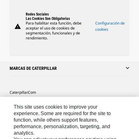
Redes Sociales
Las Cookies Son Obligatorias
Para habilitar esta función, debe
Configuración de
warning
aceptar el uso de cookies de
cookies
segmentación, funcionales y de
rendimiento.
MARCAS DE CATERPILLAR
Caterpillar.com
Caterpillar Contacto
This site uses cookies to improve your
Mis Preferencias De Marketing
experience. Some are required for the site to
function, while others support features,
Site Map
performance, personalization, targeting, and
analytics.
Cookie Settings