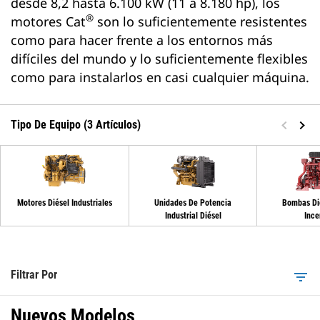
desde 8,2 hasta 6.100 kW (11 a 8.180 hp), los
®
motores Cat
son lo suficientemente resistentes
como para hacer frente a los entornos más
difíciles del mundo y lo suficientemente flexibles
como para instalarlos en casi cualquier máquina.
Tipo De Equipo (3 Artículos)
Motores Diésel Industriales
Unidades De Potencia
Bombas Di
Industrial Diésel
Ince
Filtrar Por
filter_list
Nuevos Modelos