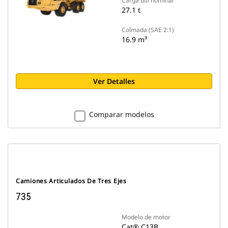
Carga útil nominal
27.1 t
Colmada (SAE 2:1)
16.9 m³
Ver Detalles
Comparar modelos
Camiones Articulados De Tres Ejes
735
Modelo de motor
Cat® C13B