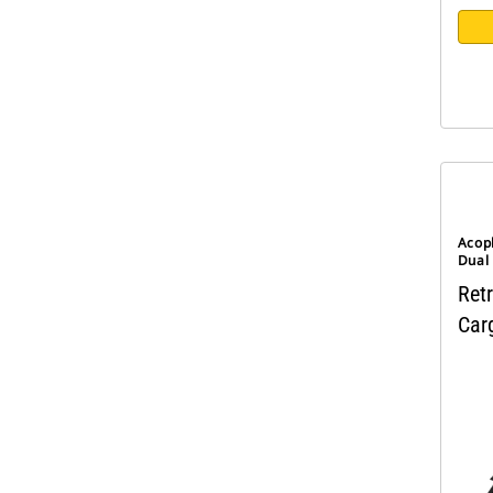
Acop
Dual
Ret
Car