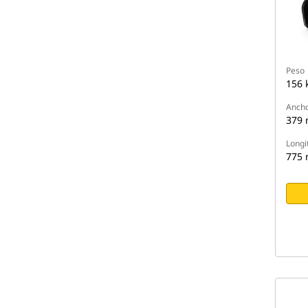
Peso
156 
Anch
379
Longi
775