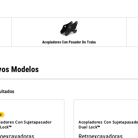
Acopladores Con Pasador De Traba
vos Modelos
ultados
O
ladores Con Sujetapasador
Acopladores Con Sujetapasado
 Lock™
Dual Lock™
roexcavadoras
Retroexcavadoras