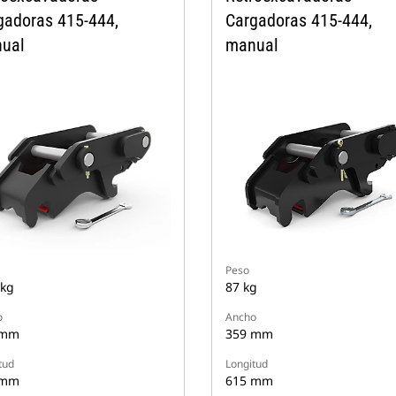
gadoras 415-444,
Cargadoras 415-444,
ual
manual
Peso
 kg
87 kg
o
Ancho
 mm
359 mm
tud
Longitud
 mm
615 mm