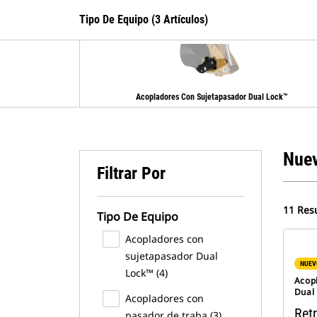
Tipo De Equipo (3 Artículos)
Acopladores Con Sujetapasador Dual Lock™
Nue
Filtrar Por
11 Res
Tipo De Equipo
Acopladores con
sujetapasador Dual
NUEV
Lock™ (4)
Acop
Dual
Acopladores con
Ret
pasador de traba (3)