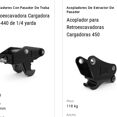
ladores Con Pasador De Traba
Acopladores De Extractor De
Pasador
roexcavadora Cargadora
Acoplador para
-440 de 1/4 yarda
Retroexcavadoras
Cargadoras 450
g
Peso
o
118 kg
 mm
Ancho