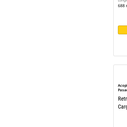
Longi
688
Acop
Pasa
Ret
Car