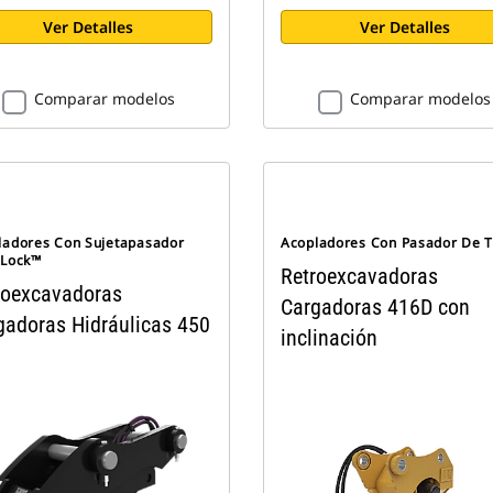
Ver Detalles
Ver Detalles
Comparar modelos
Comparar modelos
ladores Con Sujetapasador
Acopladores Con Pasador De 
 Lock™
Retroexcavadoras
roexcavadoras
Cargadoras 416D con
gadoras Hidráulicas 450
inclinación