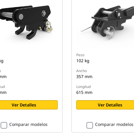
Peso
kg
102 kg
o
Ancho
 mm
357 mm
tud
Longitud
 mm
615 mm
Ver Detalles
Ver Detalles
Comparar modelos
Comparar modelos