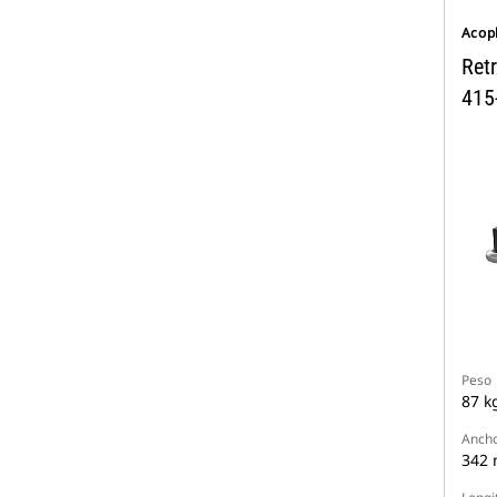
Acop
Ret
415
Peso
87 k
Anch
342