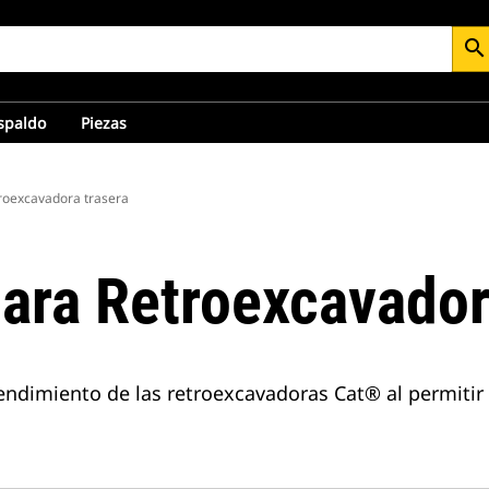
search
espaldo
Piezas
roexcavadora trasera
ara Retroexcavador
ndimiento de las retroexcavadoras Cat® al permitir 