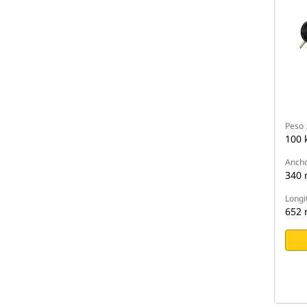
Peso
100 
Anch
340
Longi
652