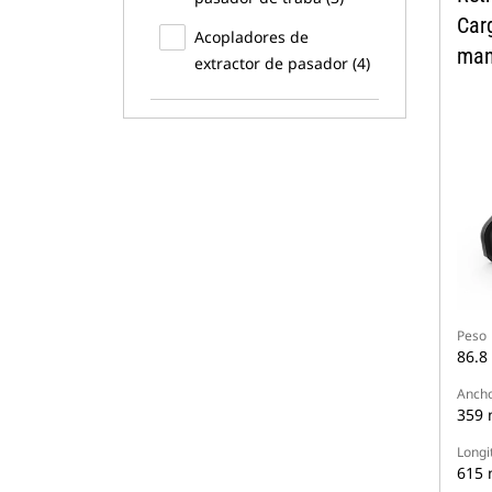
Car
Acopladores de
man
extractor de pasador (4)
Peso
86.8
Anch
359
Longi
615