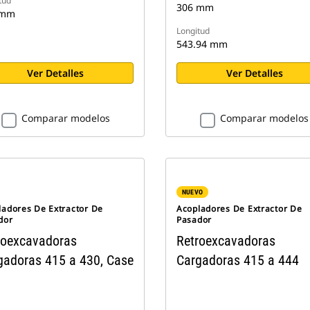
tud
306 mm
 mm
Longitud
543.94 mm
Ver Detalles
Ver Detalles
Comparar modelos
Comparar modelos
NUEVO
ladores De Extractor De
Acopladores De Extractor De
dor
Pasador
roexcavadoras
Retroexcavadoras
gadoras 415 a 430, Case
Cargadoras 415 a 444