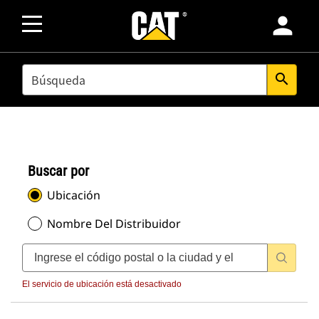
person
SEARCH
search
Buscar por
Ubicación
Nombre Del Distribuidor
El servicio de ubicación está desactivado