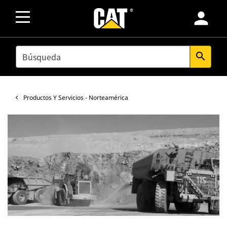
person
SEARCH
search
Productos Y Servicios - Norteamérica