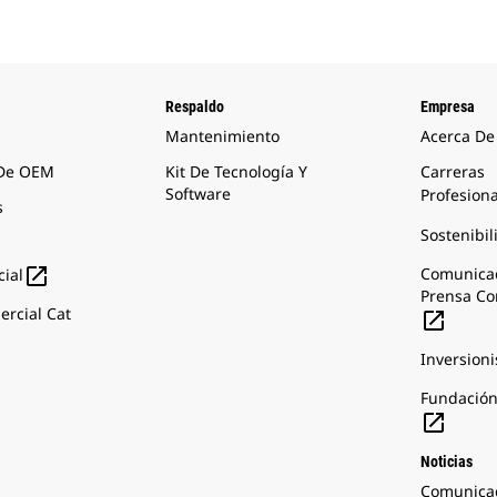
Respaldo
Empresa
Mantenimiento
Acerca De
 De OEM
Kit De Tecnología Y
Carreras
Software
Profesion
s
Sostenibil

Comunica
ial
Prensa Co
rcial Cat

Inversioni
Fundación

Noticias
Comunica