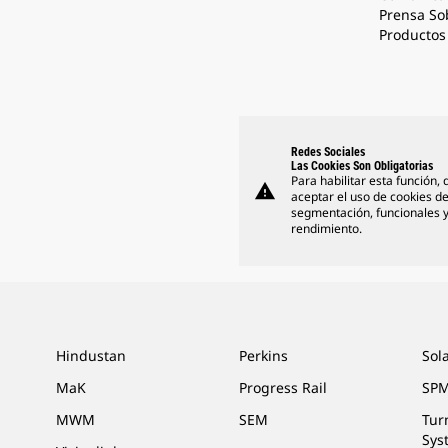
Prensa So
Productos 
Redes Sociales
Las Cookies Son Obligatorias
Para habilitar esta función,
warning
aceptar el uso de cookies d
segmentación, funcionales 
rendimiento.
Hindustan
Perkins
Sol
MaK
Progress Rail
SPM
MWM
SEM
Tur
Sys