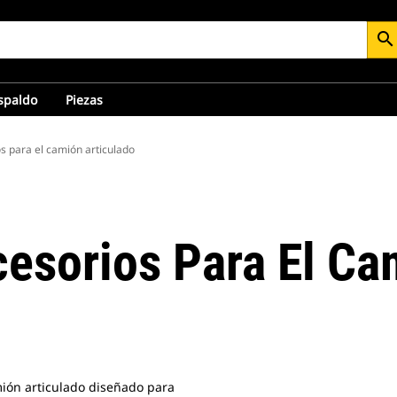
search
espaldo
Piezas
os para el camión articulado
cesorios Para El Ca
amión articulado diseñado para