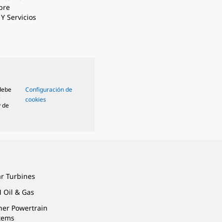
bre
Y Servicios
 debe
Configuración de
e
cookies
y de
ar Turbines
 Oil & Gas
ner Powertrain
tems