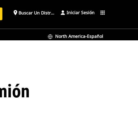
Iniciar Sesión
place
apps
Buscar Un Distribuidor
North America-Español
mión