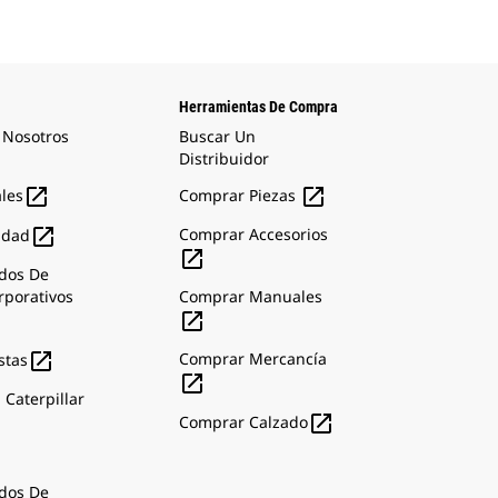
Herramientas De Compra
 Nosotros
Buscar Un
Distribuidor


ales
Comprar Piezas

Comprar Accesorios
idad

dos De
rporativos
Comprar Manuales


Comprar Mercancía
stas

 Caterpillar

Comprar Calzado
dos De