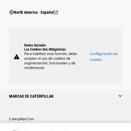
North America ‧ Español
Redes Sociales
Las Cookies Son Obligatorias
Para habilitar esta función, debe
Configuración de
warning
aceptar el uso de cookies de
cookies
segmentación, funcionales y de
rendimiento.
MARCAS DE CATERPILLAR
Caterpillar.com
Caterpillar Contacto