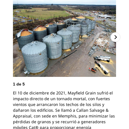
1
de
5
2
d
El 10 de diciembre de 2021, Mayfield Grain sufrió el
Los
impacto directo de un tornado mortal, con fuertes
sum
vientos que arrancaron los techos de los silos y
con
dañaron los edificios. Se llamó a Callan Salvage &
que
Appraisal, con sede en Memphis, para minimizar las
202
pérdidas de granos y se recurrió a generadores
uni
móviles Cat® para proporcionar energía
mil