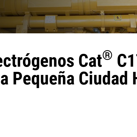
®
ectrógenos Cat
C1
a Pequeña Ciudad H