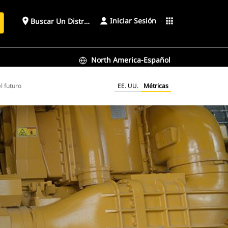
Iniciar Sesión
place
apps
Buscar Un Distribuidor
North America-Español
l futuro
EE. UU.
Métricas