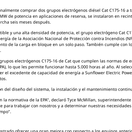
finalmente
comprar dos grupos electrógenos diésel Cat C175-16 a t
MW de potencia en aplicaciones de reserva, se instalaron en recint
archa seis meses después.
ible y una alta
densidad de potencia, el grupo electrógeno Cat C
ergía de la Asociación Nacional de Protección contra Incendios (NFP
ciento de la carga en bloque en un solo paso. También cumple con l
.
s grupos electrógenos
C175-16 de Cat que cumplen las normas de em
A), lo que les permite funcionar hasta 5.000 horas al año. Al selecc
r el excedente de capacidad de energía a Sunflower Electric Powe
tos.
on del
diseño del sistema, la instalación y el mantenimiento contin
n la normativa de la
EPA", declaró Tyce McMillan, superintendente 
e para trabajar con nosotros y a determinar nuestras necesidades 
empo".
ostrado
ofrecer una gran mejora con respecto a los equipos anter