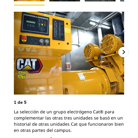
1
de
5
2
d
La selección de un grupo electrógeno Cat® para
El 
complementar las otras tres unidades se basó en un
Ope
historial de otras unidades Cat que funcionaron bien
Uti
en otras partes del campus.
pro
y f