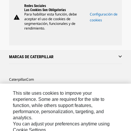
Redes Sociales
Las Cookies Son Obligatorias
Para habilitar esta función, debe
Configuración de
warning
aceptar el uso de cookies de
cookies
segmentación, funcionales y de
rendimiento.
MARCAS DE CATERPILLAR
Caterpillar.com
Caterpillar Contacto
This site uses cookies to improve your
Mis Preferencias De Marketing
experience. Some are required for the site to
function, while others support features,
Site Map
performance, personalization, targeting, and
analytics.
Cookie Settings
You can adjust your preferences anytime using
Legal
Cookie Settings.