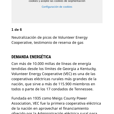
cookies y acepte las cookies de segmentación
Configuración de cookies
1
de
6
Neutralización de picos de Volunteer Energy
Cooperative, testimonio de reserva de gas
2
d
Par
DEMANDA ENERGÉTICA
gru
Con más de 10.000 millas de líneas de energía
sed
tendidas desde los límites de Georgia a Kentucky,
Volunteer Energy Cooperative (VEC) es una de las
cooperativas eléctricas rurales más grandes de la
nación, que sirve a más de 115.900 miembros en
todos o parte de los 17 condados de Tennessee.
Fundada en 1935 como Meigs County Power
Association, VEC fue la primera cooperativa eléctrica
de la nación en aprovechar el financiamiento
ofrecido por la Administración eléctrica rural para