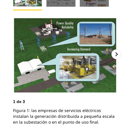
1
de
3
2
d
Figura 1: las empresas de servicios eléctricos
Fig
instalan la generación distribuida a pequeña escala
en la subestación o en el punto de uso final.