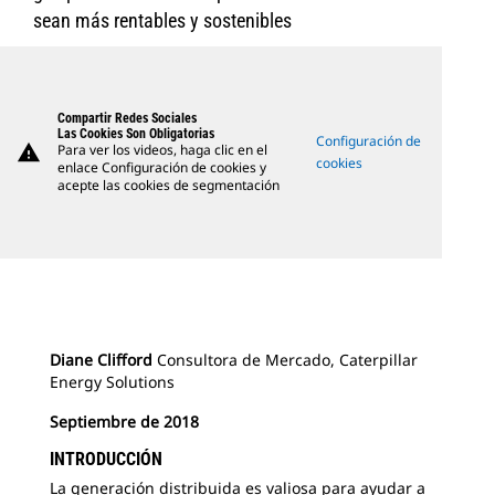
sean más rentables y sostenibles
Compartir Redes Sociales
Las Cookies Son Obligatorias
Configuración de
warning
Para ver los videos, haga clic en el
cookies
enlace Configuración de cookies y
acepte las cookies de segmentación
Diane Clifford
Consultora de Mercado, Caterpillar
Energy Solutions
Septiembre de 2018
INTRODUCCIÓN
La generación distribuida es valiosa para ayudar a