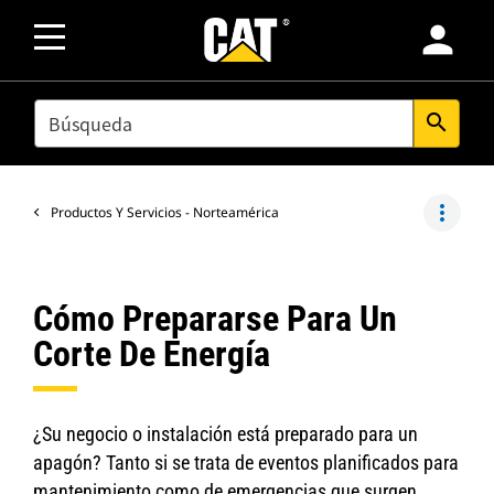
person
SEARCH
search
more_vert
Productos Y Servicios - Norteamérica
Cómo Prepararse Para Un
Corte De Energía
¿Su negocio o instalación está preparado para un
apagón? Tanto si se trata de eventos planificados para
mantenimiento como de emergencias que surgen