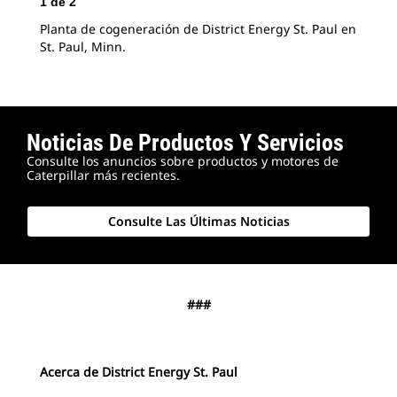
Sol
1
de
2
de 
Planta de cogeneración de District Energy St. Paul en
St. Paul, Minn.
Noticias De Productos Y Servicios
Consulte los anuncios sobre productos y motores de
Caterpillar más recientes.
Consulte Las Últimas Noticias
###
Acerca de District Energy St. Paul