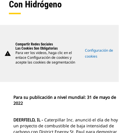
Con Hidrógeno
Compartir Redes Sociales
Las Cookies Son Obligatorias
Configuración de
warning
Para ver los videos, haga clic en el
cookies
enlace Configuración de cookies y
acepte las cookies de segmentación
Para su publicación a nivel mundial: 31 de mayo de
2022
DEERFIELD, IL -
Caterpillar Inc. anunció el día de hoy
un proyecto de combustible de baja intensidad de
carbono con District Energy St. Paul para demostrar