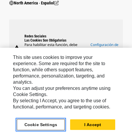
North America ‧ Español
Redes Sociales
Las Cookies Son Obligatorias
Para habilitar esta función, debe
Configuración de
warning
aceptar el uso de cookies de
cookies
segmentación, funcionales y de
This site uses cookies to improve your
rendimiento.
experience. Some are required for the site to
function, while others support features,
performance, personalization, targeting, and
analytics.
MARCAS DE CATERPILLAR
You can adjust your preferences anytime using
Cookie Settings.
By selecting I Accept, you agree to the use of
functional, performance, and targeting cookies.
Caterpillar.com
Caterpillar Contacto
Cookie Settings
I Accept
Mis Preferencias De Marketing