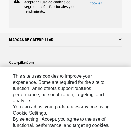
warning
aceptar el uso de cookies de
cookies
segmentación, funcionales y de
rendimiento.
MARCAS DE CATERPILLAR
Caterpillar.com
Caterpillar Contacto
This site uses cookies to improve your
Mis Preferencias De Marketing
experience. Some are required for the site to
function, while others support features,
Site Map
performance, personalization, targeting, and
analytics.
Cookie Settings
You can adjust your preferences anytime using
Legal
Cookie Settings.
By selecting I Accept, you agree to the use of
Privacy
functional, performance, and targeting cookies.