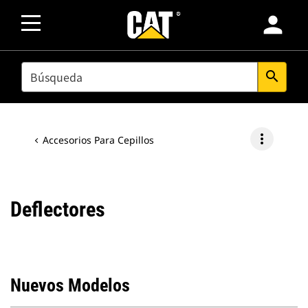
person
SEARCH
search
more_vert
Accesorios Para Cepillos
Deflectores
Nuevos Modelos