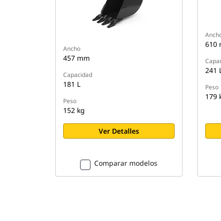
Anch
610
Ancho
457 mm
Capa
241 
Capacidad
181 L
Peso
179 
Peso
152 kg
Ver Detalles
Comparar modelos