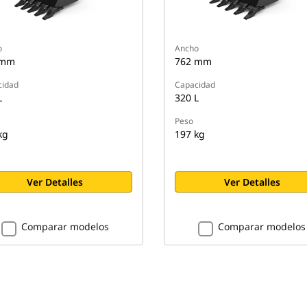
o
Ancho
 mm
762 mm
cidad
Capacidad
L
320 L
Peso
kg
197 kg
Ver Detalles
Ver Detalles
Comparar modelos
Comparar modelos