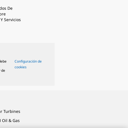
dos De
bre
Y Servicios
 debe
Configuración de
e
cookies
y de
ar Turbines
 Oil & Gas