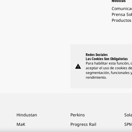
Noticias
Comunica
Prensa So
Productos 
Redes Sociales
Las Cookies Son Obligatorias
Para habilitar esta función,
warning
aceptar el uso de cookies d
segmentación, funcionales 
rendimiento.
Hindustan
Perkins
Sol
MaK
Progress Rail
SPM