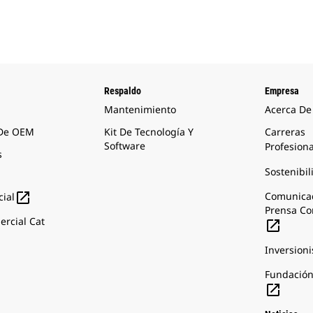
Respaldo
Empresa
Mantenimiento
Acerca De
 De OEM
Kit De Tecnología Y
Carreras
Software
Profesion
s
Sostenibil

Comunica
ial
Prensa Co
rcial Cat

Inversioni
Fundación
