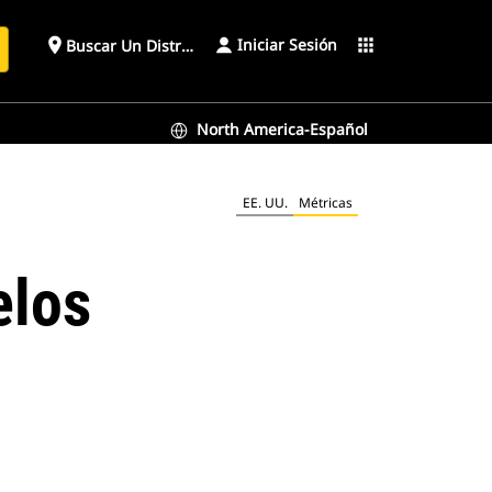
Iniciar Sesión
place
apps
Buscar Un Distribuidor
North America-Español
EE. UU.
Métricas
elos