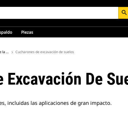
search
espaldo
Piezas
Cucharones para la parte trasera de la retroexcavadora
Cucharones de excavación de suelos
 Excavación De Su
s, incluidas las aplicaciones de gran impacto.