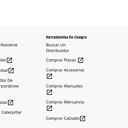
Herramientas De Compra
 Nosotros
Buscar Un
Distribuidor


ales
Comprar Piezas

Comprar Accesorios
idad

dos De
rporativos
Comprar Manuales


Comprar Mercancía
stas

 Caterpillar

Comprar Calzado