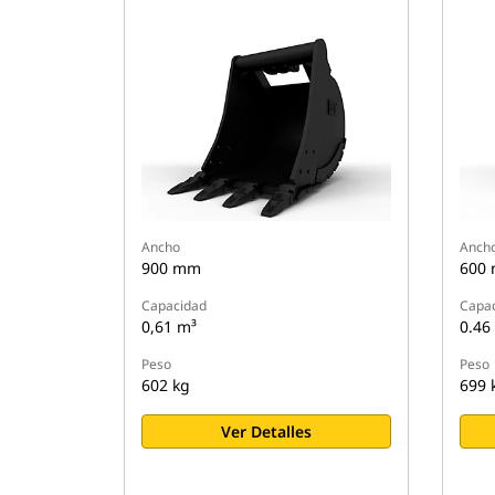
Ancho
Anch
900 mm
600
Capacidad
Capa
0,61 m³
0.46
Peso
Peso
602 kg
699 
Ver Detalles