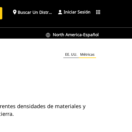
Iniciar Sesión
place
apps
Buscar Un Distribuidor
North America-Español
EE. UU.
Métricas
erentes densidades de materiales y
ierra.