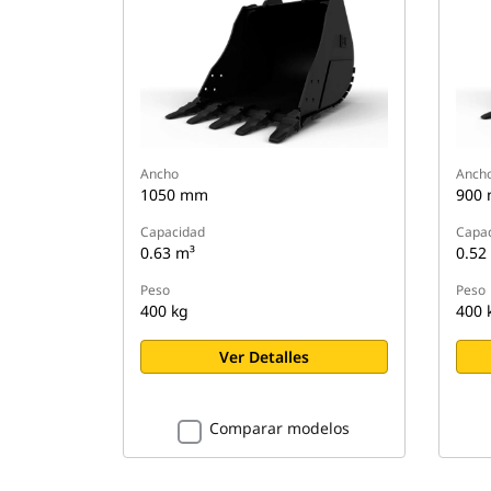
Ancho
Anch
1050 mm
900
Capacidad
Capa
0.63 m³
0.52
Peso
Peso
400 kg
400 
Ver Detalles
Comparar modelos