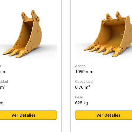
o
Ancho
 mm
1050 mm
cidad
Capacidad
 m³
0.76 m³
Peso
kg
628 kg
Ver Detalles
Ver Detalles