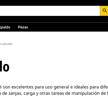
search
espaldo
Piezas
io pesado
do
 son excelentes para uso general e ideales para dif
de zanjas, carga y otras tareas de manipulación de t