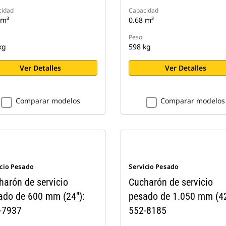
cidad
Capacidad
 m³
0.68 m³
Peso
kg
598 kg
Ver Detalles
Ver Detalles
Comparar modelos
Comparar modelos
icio Pesado
Servicio Pesado
harón de servicio
Cucharón de servicio
ado de 600 mm (24"):
pesado de 1.050 mm (42
-7937
552-8185