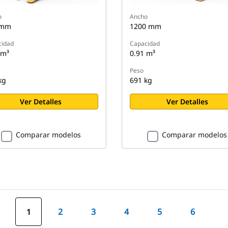
o
Ancho
 mm
1200 mm
cidad
Capacidad
 m³
0.91 m³
Peso
kg
691 kg
Ver Detalles
Ver Detalles
Comparar modelos
Comparar modelos
1
2
3
4
5
6