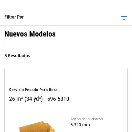
Filtrar Por
filter_list
Nuevos Modelos
5 Resultados
Servicio Pesado Para Roca
26 m³ (34 yd³) - 596-5310
Ancho del cucharón
6,320 mm