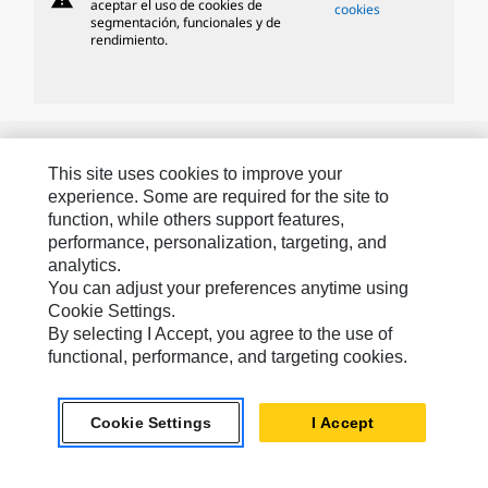
aceptar el uso de cookies de
cookies
segmentación, funcionales y de
rendimiento.
MARCAS DE CATERPILLAR
This site uses cookies to improve your
experience. Some are required for the site to
function, while others support features,
Caterpillar.com
performance, personalization, targeting, and
analytics.
Caterpillar Contacto
You can adjust your preferences anytime using
Mis Preferencias De Marketing
Cookie Settings.
By selecting I Accept, you agree to the use of
Site Map
functional, performance, and targeting cookies.
Cookie Settings
Legal
Cookie Settings
I Accept
Privacy