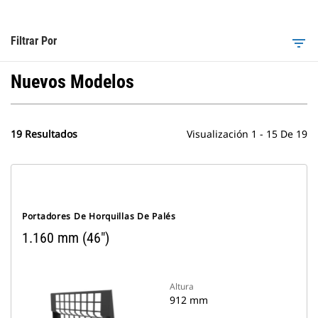
Filtrar Por
filter_list
Nuevos Modelos
19 Resultados
Visualización 1 - 15 De 19
Portadores De Horquillas De Palés
1.160 mm (46")
Altura
912 mm