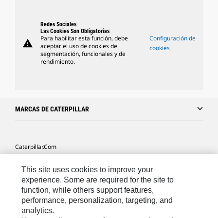
Redes Sociales
Las Cookies Son Obligatorias
Para habilitar esta función, debe
Configuración de
warning
aceptar el uso de cookies de
cookies
segmentación, funcionales y de
rendimiento.
MARCAS DE CATERPILLAR
Caterpillar.com
Caterpillar Contacto
This site uses cookies to improve your
Mis Preferencias De Marketing
experience. Some are required for the site to
function, while others support features,
Site Map
performance, personalization, targeting, and
analytics.
Cookie Settings