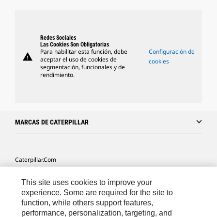
Redes Sociales
Las Cookies Son Obligatorias
Para habilitar esta función, debe
Configuración de
warning
aceptar el uso de cookies de
cookies
segmentación, funcionales y de
rendimiento.
MARCAS DE CATERPILLAR
Caterpillar.com
Caterpillar Contacto
This site uses cookies to improve your
Mis Preferencias De Marketing
experience. Some are required for the site to
function, while others support features,
Site Map
performance, personalization, targeting, and