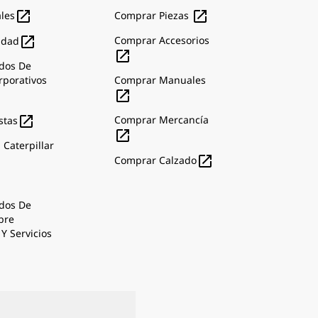


ales
Comprar Piezas

Comprar Accesorios
idad

dos De
rporativos
Comprar Manuales


Comprar Mercancía
stas

 Caterpillar

Comprar Calzado
dos De
bre
Y Servicios