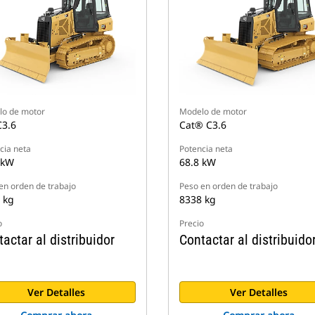
o de motor
Modelo de motor
C3.6
Cat® C3.6
cia neta
Potencia neta
 kW
68.8 kW
en orden de trabajo
Peso en orden de trabajo
 kg
8338 kg
o
Precio
actar al distribuidor
Contactar al distribuido
Ver Detalles
Ver Detalles