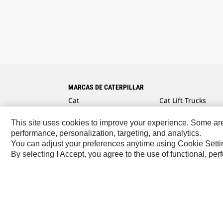
MARCAS DE CATERPILLAR
Cat
Cat Lift Trucks
Cat Financial
Anchor
This site uses cookies to improve your experience. Some are r
Cat Reman
AsiaTrak
performance, personalization, targeting, and analytics.
You can adjust your preferences anytime using Cookie Setti
Cat Rentals
FG Wilson
By selecting I Accept, you agree to the use of functional, pe
Caterpillar.com
Caterpillar Contacto
Mis Preferenc
US- Español
© 2026 Caterpillar. Todos los derechos r