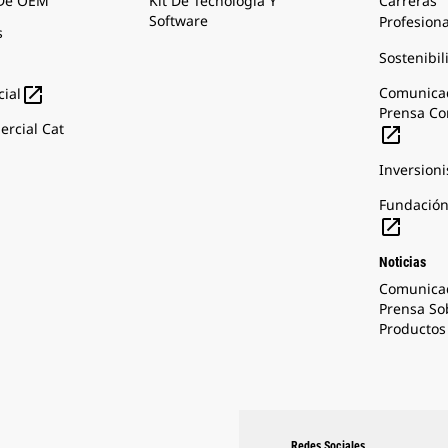
 De OEM
Kit De Tecnología Y
Carreras
Software
Profesion
s
Sostenibil

Comunica
ial
Prensa Co
rcial Cat

Inversioni
Fundación

Noticias
Comunica
Prensa So
Productos 
Redes Sociales