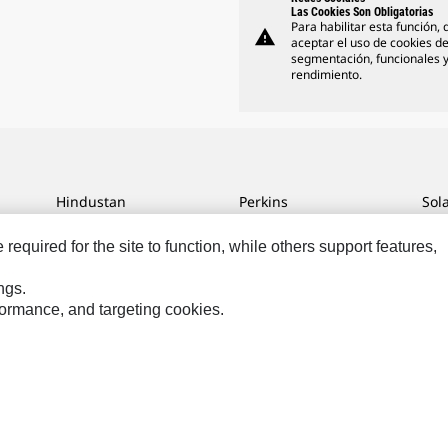
Las Cookies Son Obligatorias
Para habilitar esta función,
warning
aceptar el uso de cookies d
segmentación, funcionales 
rendimiento.
Hindustan
Perkins
Sol
MaK
Progress Rail
SPM
equired for the site to function, while others support features,
MWM
SEM
Tur
Sys
ngs.
Visionlink
rformance, and targeting cookies.
ias De Marketing
Site Map
Cookie Settings
Legal
Privacy
eservados.