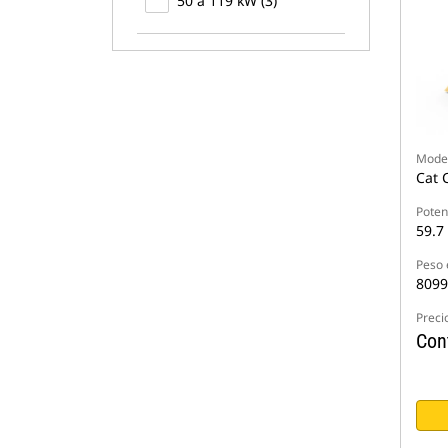
50 a 119 kW (3)
Model
Cat 
Poten
59.7
Peso 
8099
Preci
Cont