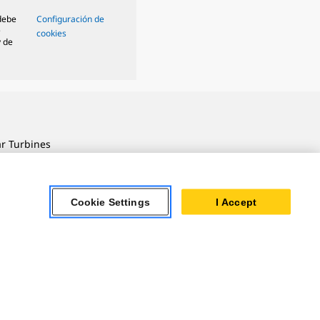
 debe
Configuración de
e
cookies
y de
ar Turbines
 Oil & Gas
ner Powertrain
Cookie Settings
I Accept
tems