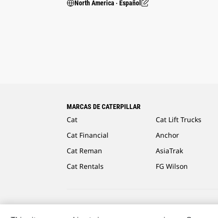
North America ‧ Español
MARCAS DE CATERPILLAR
Cat
Cat Lift Trucks
Cat Financial
Anchor
Cat Reman
AsiaTrak
Cat Rentals
FG Wilson
Caterpillar.com
Caterpillar Contacto
Mis Preferenc