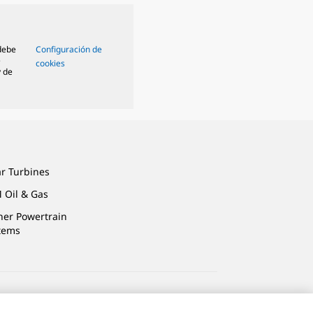
 debe
Configuración de
e
cookies
y de
ar Turbines
 Oil & Gas
ner Powertrain
tems