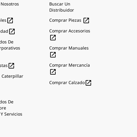
 Nosotros
Buscar Un
Distribuidor


ales
Comprar Piezas

Comprar Accesorios
idad

dos De
rporativos
Comprar Manuales


Comprar Mercancía
stas

 Caterpillar

Comprar Calzado
dos De
bre
Y Servicios