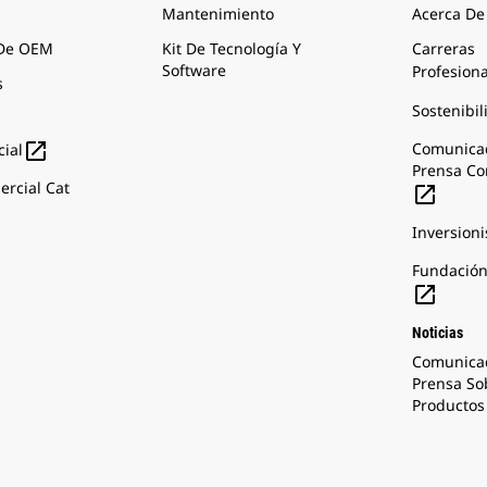
Mantenimiento
Acerca De
 De OEM
Kit De Tecnología Y
Carreras
Software
Profesion
s
Sostenibil

Comunica
ial
Prensa Co
rcial Cat

Inversioni
Fundación

Noticias
Comunica
Prensa So
Productos 