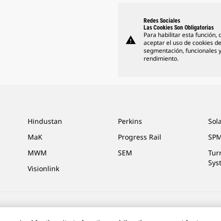
Redes Sociales
Las Cookies Son Obligatorias
Para habilitar esta función,
warning
aceptar el uso de cookies d
segmentación, funcionales 
rendimiento.
Hindustan
Perkins
Sol
MaK
Progress Rail
SPM
MWM
SEM
Tur
Sys
Visionlink
ias De Marketing
Site Map
Cookie Settings
Legal
Privacy