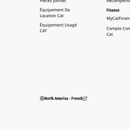
Pièces Jointes
Récompense
Équipement De
Finance
Location Cat
MyCatFinanc
Équipement Usagé
Compte Com
CAT
Cat
North America - French