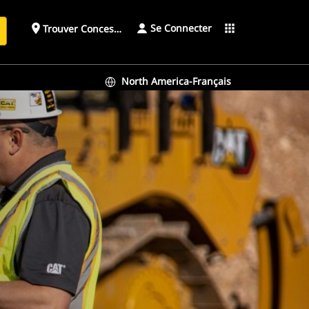
Se Connecter
place
apps
Trouver Concessionnaire
h
North America-Français