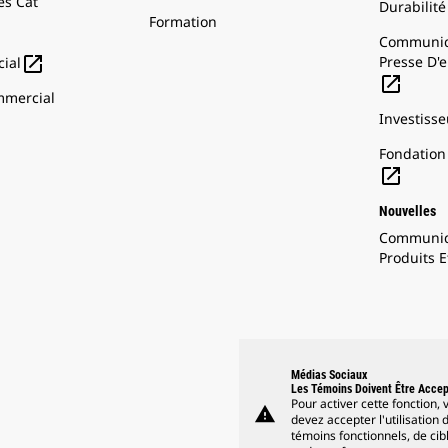
s Cat
Durabilité
Formation
Communiq

Presse D'e
ial

mercial
Investisse
Fondation 

Nouvelles
Communiq
Produits E
Médias Sociaux
Les Témoins Doivent Être Acce
Pour activer cette fonction, 
warning
devez accepter l'utilisation 
témoins fonctionnels, de cib