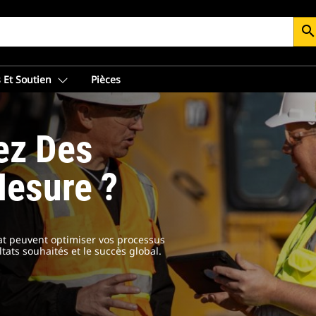
searc
 Et Soutien
Pièces
ez Des
Mesure ?
Cat peuvent optimiser vos processus
tats souhaités et le succès global.