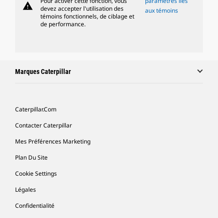
Pour activer cette fonction, vous
paramètres liés
warning
devez accepter l'utilisation des
aux témoins
témoins fonctionnels, de ciblage et
de performance.
Marques Caterpillar
Caterpillar.com
Contacter Caterpillar
Mes Préférences Marketing
Plan Du Site
Cookie Settings
Légales
Confidentialité