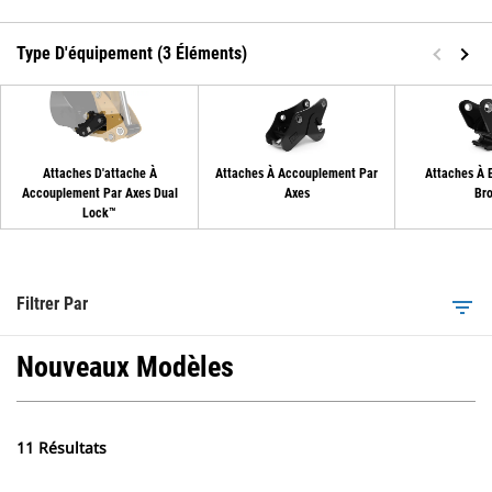
Type D'équipement (3 Éléments)
Attaches D'attache À
Attaches À Accouplement Par
Attaches À 
Accouplement Par Axes Dual
Axes
Br
Lock™
Filtrer Par
filter_list
Nouveaux Modèles
11 Résultats