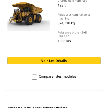
Charge utile nominale
193 t
Poids brut nominal de la
machine
324,318 kg
Puissance brute - SAE
J1995:2014
1566 kW
Voir Les Détails
Comparer des modèles
Tombereaux Pour Applications Minières