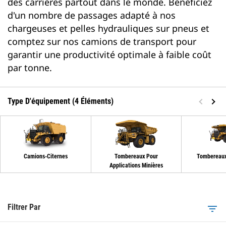
des carrières partout dans le monde. Bénéficiez
d'un nombre de passages adapté à nos
chargeuses et pelles hydrauliques sur pneus et
comptez sur nos camions de transport pour
garantir une productivité optimale à faible coût
par tonne.
Type D'équipement (4 Éléments)
Camions-Citernes
Tombereaux Pour
Tombereaux
Applications Minières
Filtrer Par
filter_list