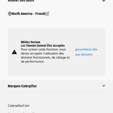
Acheter Des Outils
North America - French
Médias Sociaux
Les Témoins Doivent Être Acceptés
Pour activer cette fonction, vous
paramètres liés
warning
devez accepter l'utilisation des
aux témoins
témoins fonctionnels, de ciblage et
de performance.
Marques Caterpillar
Caterpillar.com