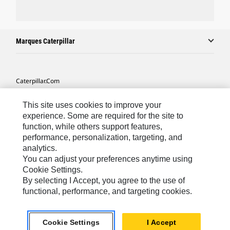
Marques Caterpillar
Caterpillar.com
Contacter Caterpillar
This site uses cookies to improve your
Mes Préférences Marketing
experience. Some are required for the site to
function, while others support features,
Plan Du Site
performance, personalization, targeting, and
analytics.
Cookie Settings
You can adjust your preferences anytime using
Légales
Cookie Settings.
By selecting I Accept, you agree to the use of
Confidentialité
functional, performance, and targeting cookies.
North America - French
© 2026 Caterpillar. Tous droits réservés.
Cookie Settings
I Accept