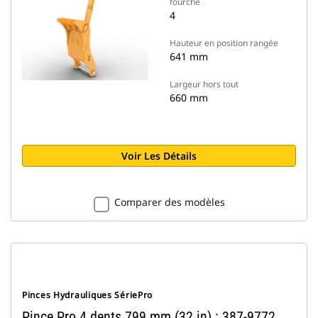
fourche
4
Hauteur en position rangée
641 mm
Largeur hors tout
660 mm
Voir Les Détails
Comparer des modèles
Pinces Hydrauliques SériePro
Pince Pro 4 dents 799 mm (32 in) : 387-9772