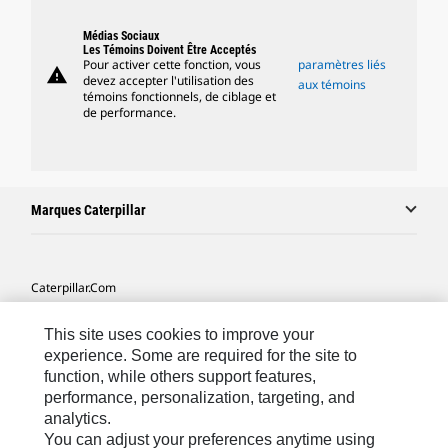
Médias Sociaux
Les Témoins Doivent Être Acceptés
Pour activer cette fonction, vous
paramètres liés
warning
devez accepter l'utilisation des
aux témoins
témoins fonctionnels, de ciblage et
de performance.
Marques Caterpillar
Caterpillar.com
Contacter Caterpillar
This site uses cookies to improve your
Mes Préférences Marketing
experience. Some are required for the site to
function, while others support features,
Plan Du Site
performance, personalization, targeting, and
analytics.
Cookie Settings
You can adjust your preferences anytime using