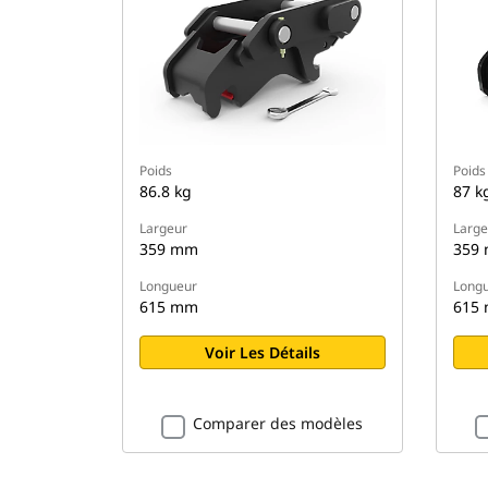
Poids
Poids
86.8 kg
87 k
Largeur
Large
359 mm
359
Longueur
Long
615 mm
615
Voir Les Détails
Comparer des modèles