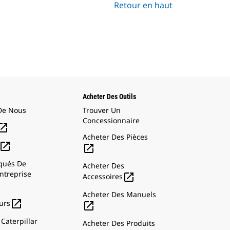
Retour en haut
Acheter Des Outils
De Nous
Trouver Un
Concessionnaire

Acheter Des Pièces


ués De
Acheter Des
ntreprise

Accessoires
Acheter Des Manuels

urs

Caterpillar
Acheter Des Produits