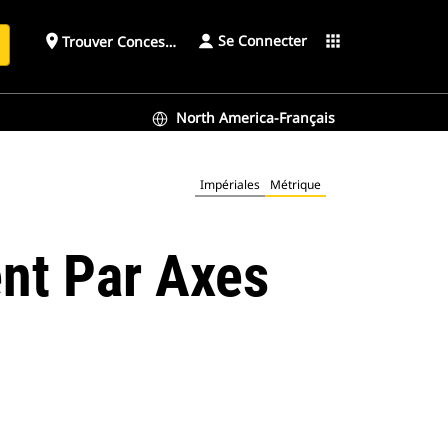
Se Connecter
place
apps
Trouver Concessionnaire
h
North America-Français
Impériales
Métrique
nt Par Axes