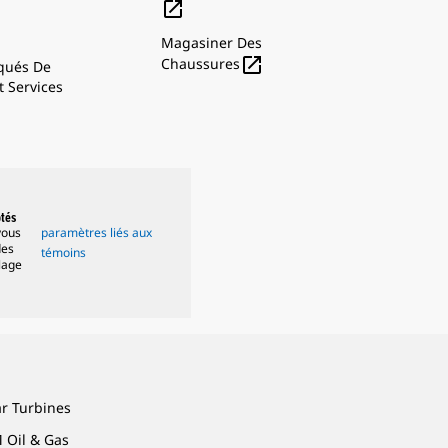

Magasiner Des

Chaussures
ués De
t Services
ptés
vous
paramètres liés aux
des
témoins
lage
ar Turbines
 Oil & Gas