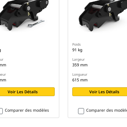
Poids
g
91 kg
ur
Largeur
 mm
359 mm
ueur
Longueur
 mm
615 mm
Voir Les Détails
Voir Les Détails
Comparer des modèles
Comparer des modèl