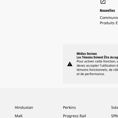

Nouvelles
Communiq
Produits E
Médias Sociaux
Les Témoins Doivent Être Acce
Pour activer cette fonction, 
warning
devez accepter l'utilisation 
témoins fonctionnels, de cib
et de performance.
Hindustan
Perkins
Sol
MaK
Progress Rail
SPM