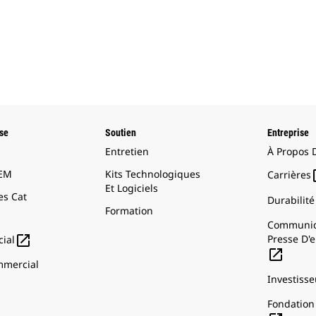
ise
Soutien
Entreprise
Entretien
À Propos 
OEM
Kits Technologiques
Carrières
Et Logiciels
s Cat
Durabilité
Formation
Communiq

Presse D'e
ial

mercial
Investisse
Fondation 