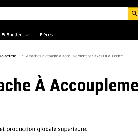
searc
 Et Soutien
Pièces
Attaches - Arrière de chargeuse-pelleteuse
Attaches d'attache à accouplement par axes Dual Lock™
tache À Accoupleme
et production globale supérieure.