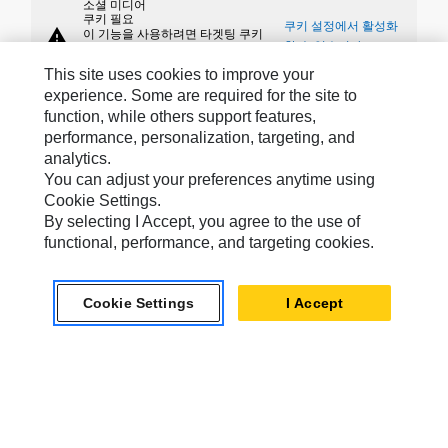
소셜 미디어
쿠키 필요
쿠키 설정에서 활성화
warning
이 기능을 사용하려면 타겟팅 쿠키
할 수 있습니다
와 기능 쿠키, 성능 쿠키 사용에 동
의해야 합니다.
This site uses cookies to improve your
experience. Some are required for the site to
function, while others support features,
performance, personalization, targeting, and
analytics.
Caterpillar »브랜드
You can adjust your preferences anytime using
Cookie Settings.
By selecting I Accept, you agree to the use of
functional, performance, and targeting cookies.
Caterpillar.com
Caterpillar에 문의
Cookie Settings
I Accept
내 마케팅 기본 설정
사이트 맵
Cookie Settings
법적 고지
개인정보취급방침