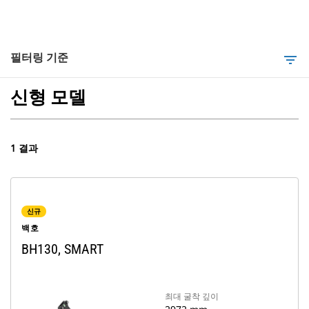
필터링 기준
filter_list
신형 모델
1 결과
신규
백호
BH130, SMART
최대 굴착 깊이