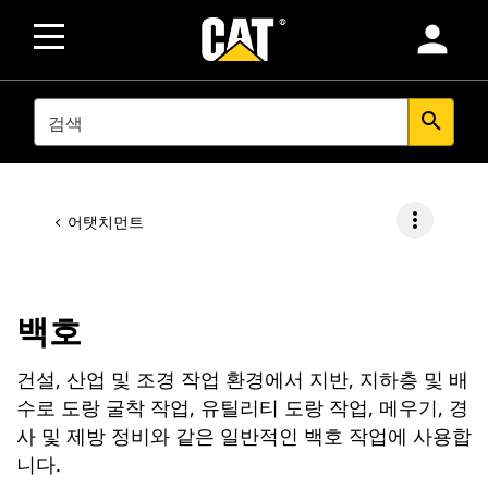
person
SEARCH
search
more_vert
어탯치먼트
백호
건설, 산업 및 조경 작업 환경에서 지반, 지하층 및 배
수로 도랑 굴착 작업, 유틸리티 도랑 작업, 메우기, 경
사 및 제방 정비와 같은 일반적인 백호 작업에 사용합
니다.