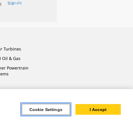
있습니다
사
ar Turbines
 Oil & Gas
ner Powertrain
tems
용약관
Cookie Settings
I Accept