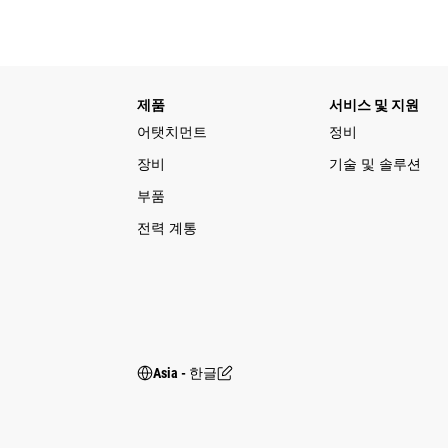
제품
서비스 및 지원
어탯치먼트
정비
장비
기술 및 솔루션
부품
전력 계통
Asia - 한글