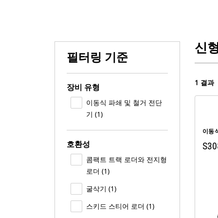
신형
필터링 기준
1 결과
장비 유형
이동식 파쇄 및 철거 전단
기 (1)
이동식
호환성
S30
콤팩트 트랙 로더와 전지형
로더 (1)
굴삭기 (1)
스키드 스티어 로더 (1)