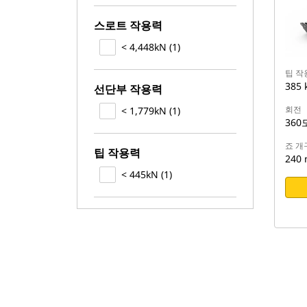
스로트 작용력
< 4,448kN (1)
팁 작
385 
선단부 작용력
회전
< 1,779kN (1)
360
죠 개
팁 작용력
240
< 445kN (1)