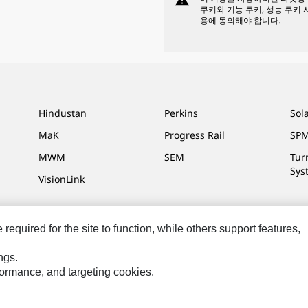
warning
쿠키와 기능 쿠키, 성능 쿠키 
용에 동의해야 합니다.
Hindustan
Perkins
Sol
MaK
Progress Rail
SPM
MWM
SEM
Tur
Sys
VisionLink
equired for the site to function, while others support features,
정
사이트 맵
Cookie Settings
법적 고지
개인정보취급방침
위치정보 이
ngs.
rformance, and targeting cookies.