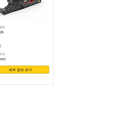
용력
kN
도
구부
 mm
세부 정보 보기