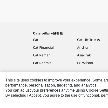
Caterpillar »브랜드
Cat
Cat Lift Trucks
Cat Financial
Anchor
Cat Reman
AsiaTrak
Cat Rentals
FG Wilson
This site uses cookies to improve your experience. Some are r
performance, personalization, targeting, and analytics.
Caterpillar.com
Caterpillar에 문의
내 마케팅 기본 설
You can adjust your preferences anytime using Cookie Setti
By selecting I Accept, you agree to the use of functional, pe
KR - Korean
© 2026 Caterpillar. 판권 소유