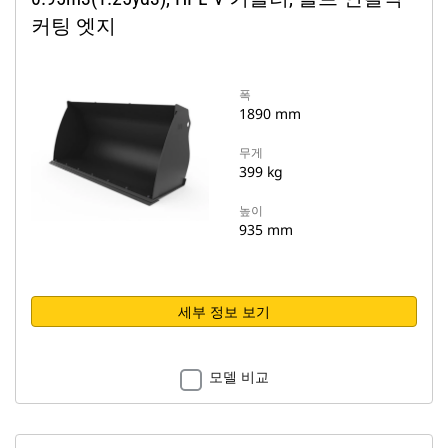
커팅 엣지
폭
1890 mm
무게
399 kg
높이
935 mm
세부 정보 보기
모델 비교