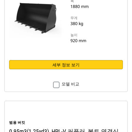
폭
1880 mm
무게
380 kg
높이
920 mm
세부 정보 보기
모델 비교
범용 버킷
0.95m3(1.25yd3), HPL-V 커플러, 볼트 연결식