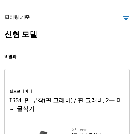
필터링 기준
filter_list
신형 모델
9 결과
틸트로테이터
TRS4, 핀 부착(핀 그래버) / 핀 그래버, 2톤 미
니 굴삭기
장비 등급