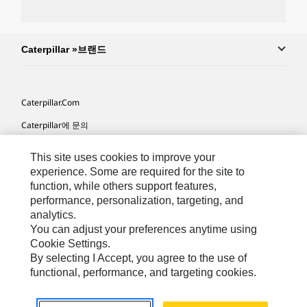
Caterpillar »브랜드
Caterpillar.com
Caterpillar에 문의
내 마케팅 기본 설정
This site uses cookies to improve your
사이트 맵
experience. Some are required for the site to
function, while others support features,
Cookie Settings
performance, personalization, targeting, and
analytics.
법적 고지
You can adjust your preferences anytime using
개인정보취급방침
Cookie Settings.
By selecting I Accept, you agree to the use of
위치정보 이용약관
functional, performance, and targeting cookies.
KR - Korean
© 2026 Caterpillar. 판권 소유