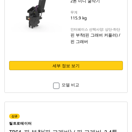
2톤 미니 굴삭기
무게
115.9 kg
인터페이스 선택사양: 상단-하단
핀 부착(핀 그래버 커플러) /
핀 그래버
세부 정보 보기
모델 비교
신규
틸트로테이터