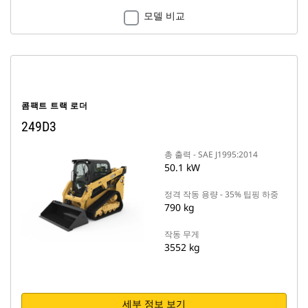
모델 비교
콤팩트 트랙 로더
249D3
총 출력 - SAE J1995:2014
50.1 kW
정격 작동 용량 - 35% 팁핑 하중
790 kg
작동 무게
3552 kg
세부 정보 보기