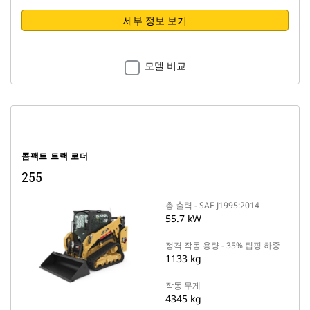
세부 정보 보기
모델 비교
콤팩트 트랙 로더
255
총 출력 - SAE J1995:2014
55.7 kW
정격 작동 용량 - 35% 팁핑 하중
1133 kg
작동 무게
4345 kg