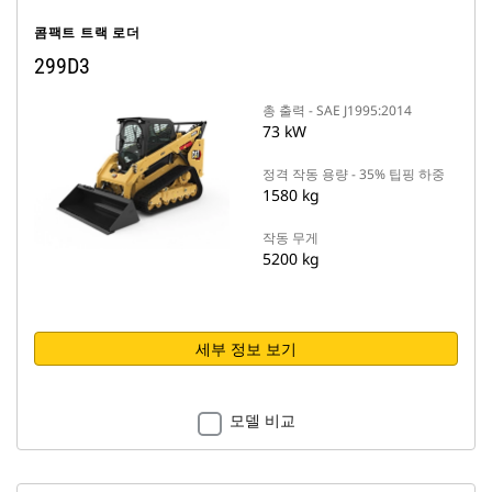
콤팩트 트랙 로더
299D3
총 출력 - SAE J1995:2014
73 kW
정격 작동 용량 - 35% 팁핑 하중
1580 kg
작동 무게
5200 kg
세부 정보 보기
모델 비교