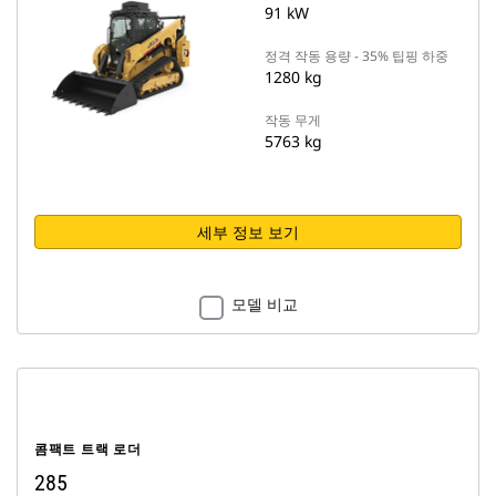
91 kW
정격 작동 용량 - 35% 팁핑 하중
1280 kg
작동 무게
5763 kg
세부 정보 보기
모델 비교
콤팩트 트랙 로더
285