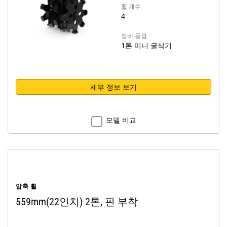
휠 개수
4
장비 등급
1톤 미니 굴삭기
세부 정보 보기
모델 비교
압축 휠
559mm(22인치) 2톤, 핀 부착