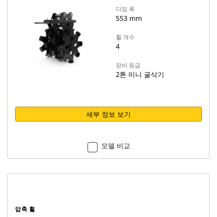
다짐 폭
553 mm
휠 개수
4
장비 등급
2톤 미니 굴삭기
세부 정보 보기
모델 비교
압축 휠