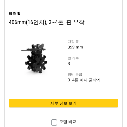
압축 휠
406mm(16인치), 3~4톤, 핀 부착
다짐 폭
399 mm
휠 개수
3
장비 등급
3~4톤 미니 굴삭기
세부 정보 보기
모델 비교