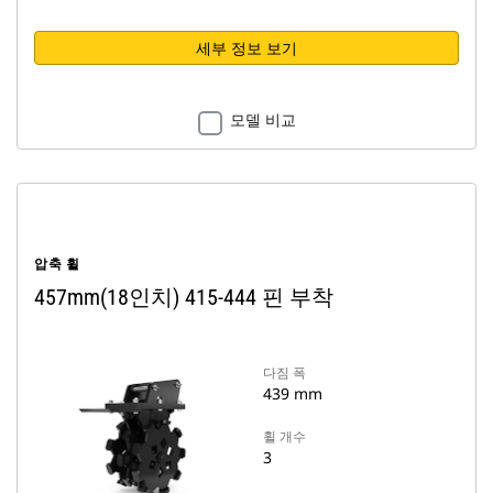
세부 정보 보기
모델 비교
압축 휠
457mm(18인치) 415-444 핀 부착
다짐 폭
439 mm
휠 개수
3