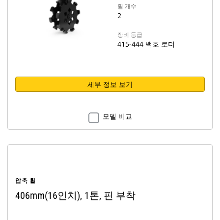
휠 개수
2
장비 등급
415-444 백호 로더
세부 정보 보기
모델 비교
압축 휠
406mm(16인치), 1톤, 핀 부착