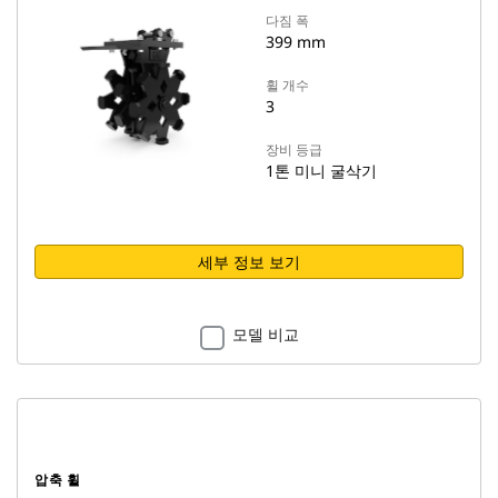
다짐 폭
399 mm
휠 개수
3
장비 등급
1톤 미니 굴삭기
세부 정보 보기
모델 비교
압축 휠