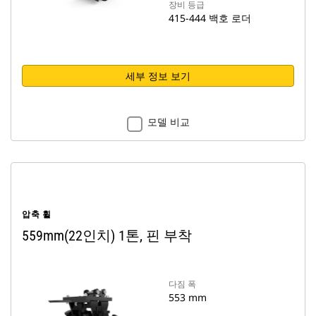
장비 등급
415-444 백호 로더
세부 정보 보기
모델 비교
압축 휠
559mm(22인치) 1톤, 핀 부착
다짐 폭
553 mm