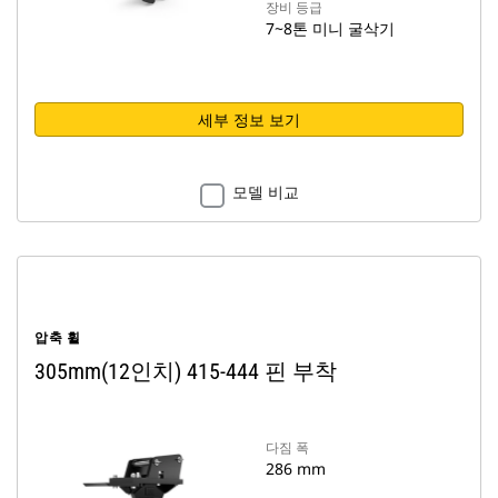
장비 등급
7~8톤 미니 굴삭기
세부 정보 보기
모델 비교
압축 휠
305mm(12인치) 415-444 핀 부착
다짐 폭
286 mm