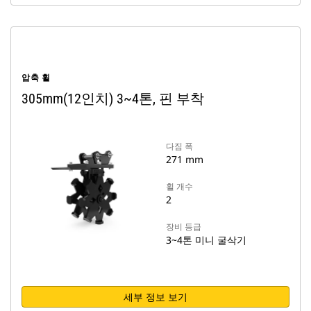
압축 휠
305mm(12인치) 3~4톤, 핀 부착
다짐 폭
271 mm
휠 개수
2
장비 등급
3~4톤 미니 굴삭기
세부 정보 보기