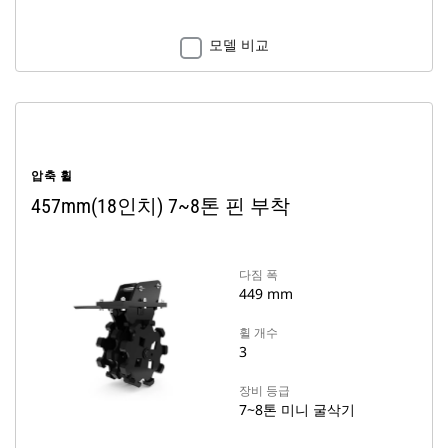
모델 비교
압축 휠
457mm(18인치) 7~8톤 핀 부착
다짐 폭
449 mm
휠 개수
3
장비 등급
7~8톤 미니 굴삭기