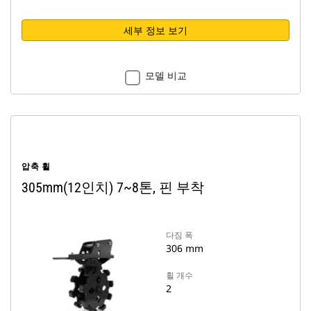
세부 정보 보기
모델 비교
압축 휠
305mm(12인치) 7~8톤, 핀 부착
다짐 폭
306 mm
휠 개수
2