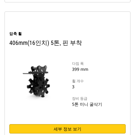
압축 휠
406mm(16인치) 5톤, 핀 부착
다짐 폭
399 mm
휠 개수
3
장비 등급
5톤 미니 굴삭기
세부 정보 보기