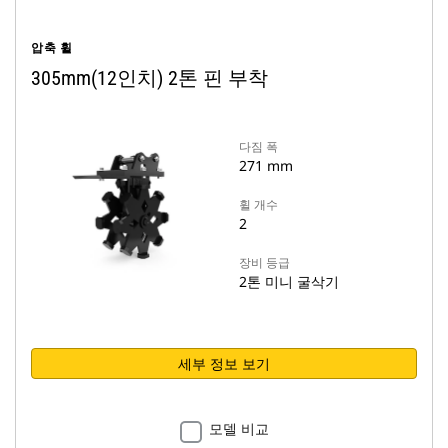
압축 휠
305mm(12인치) 2톤 핀 부착
다짐 폭
271 mm
휠 개수
2
장비 등급
2톤 미니 굴삭기
세부 정보 보기
모델 비교