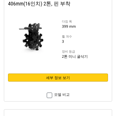
406mm(16인치) 2톤, 핀 부착
다짐 폭
399 mm
휠 개수
3
장비 등급
2톤 미니 굴삭기
세부 정보 보기
모델 비교